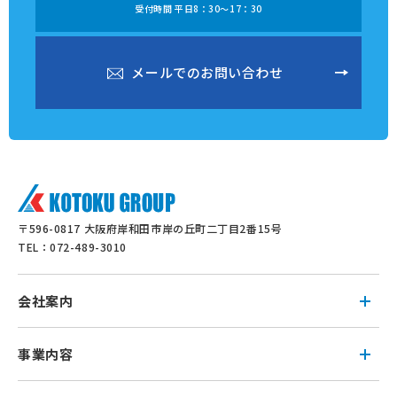
受付時間 平日8：30～17：30
メ
ー
ル
で
の
お
問
い
合
わ
せ
メ
ー
ル
で
の
お
問
い
合
わ
せ
〒596-0817 大阪府岸和田市岸の丘町二丁目2番15号
TEL：072-489-3010
会社案内
事業内容