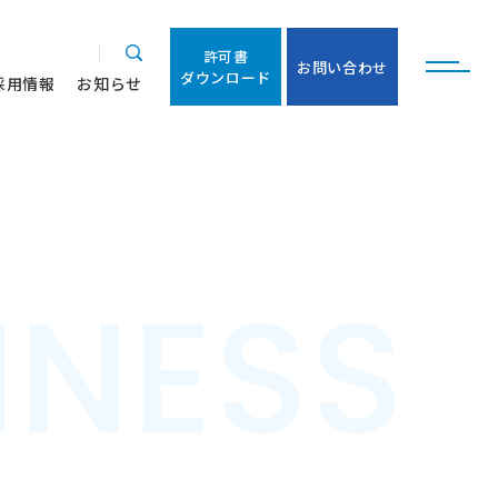
許
可
書
お
問
い
合
わ
せ
ダ
ウ
ン
ロ
ー
ド
許
可
書
採
用
情
報
お
知
ら
せ
お
問
い
合
わ
せ
ダ
ウ
ン
ロ
ー
ド
採
用
情
報
お
知
ら
せ