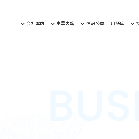
会
社
案
内
事
業
内
容
情
報
公
開
用
語
集
会
社
案
内
事
業
内
容
情
報
公
開
用
語
集