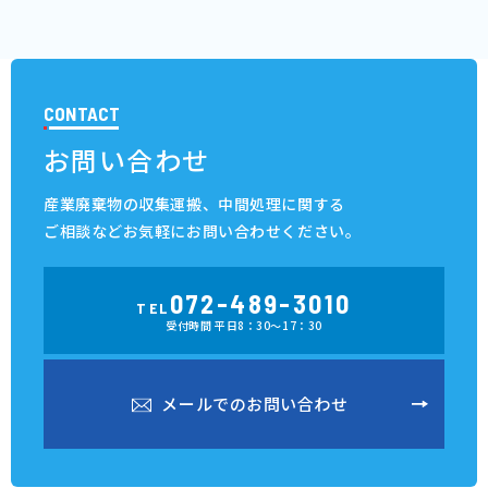
CONTACT
お問い合わせ
産業廃棄物の収集運搬、中間処理に関する
ご相談など
お気軽にお問い合わせください。
072-489-3010
TEL
受付時間 平日8：30～17：30
メ
ー
ル
で
の
お
問
い
合
わ
せ
メ
ー
ル
で
の
お
問
い
合
わ
せ