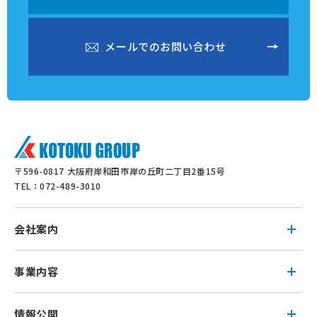
メ
ー
ル
で
の
お
問
い
合
わ
せ
メ
ー
ル
で
の
お
問
い
合
わ
せ
〒596-0817 大阪府岸和田市岸の丘町二丁目2番15号
TEL：072-489-3010
会社案内
事業内容
情報公開