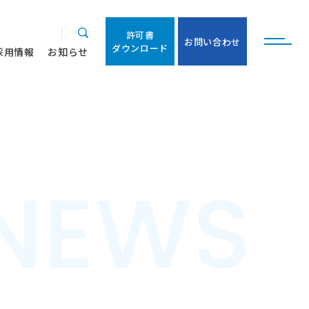
許
可
書
お
問
い
合
わ
せ
ダ
ウ
ン
ロ
ー
ド
許
可
書
採
用
情
報
お
知
ら
せ
お
問
い
合
わ
せ
ダ
ウ
ン
ロ
ー
ド
採
用
情
報
お
知
ら
せ