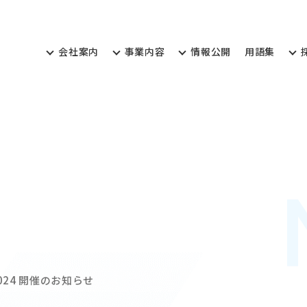
会
社
案
内
事
業
内
容
情
報
公
開
用
語
集
会
社
案
内
事
業
内
容
情
報
公
開
用
語
集
024 開催のお知らせ