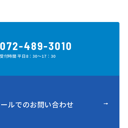
072-489-3010
受付時間 平日8：30～17：30
メ
ー
ル
で
の
お
問
い
合
わ
せ
メ
ー
ル
で
の
お
問
い
合
わ
せ