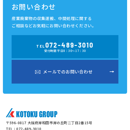
お問い合わせ
産業廃棄物の収集運搬、中間処理に関する
ご相談など
お気軽にお問い合わせください。
072-489-3010
TEL
受付時間 平日8：30～17：30
メ
ー
ル
で
の
お
問
い
合
わ
せ
メ
ー
ル
で
の
お
問
い
合
わ
せ
〒596-0817 大阪府岸和田市岸の丘町二丁目2番15号
TEL：072-489-3010