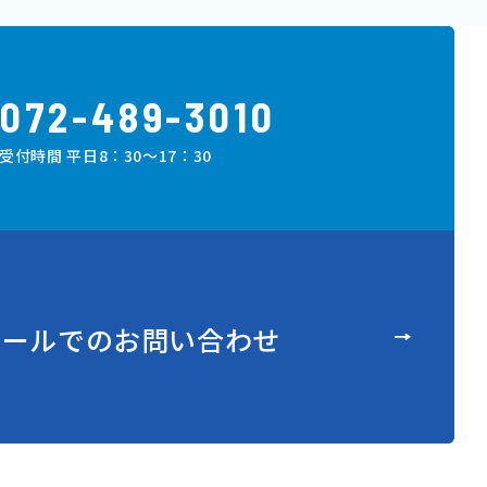
072-489-3010
受付時間 平日8：30～17：30
メ
ー
ル
で
の
お
問
い
合
わ
せ
メ
ー
ル
で
の
お
問
い
合
わ
せ