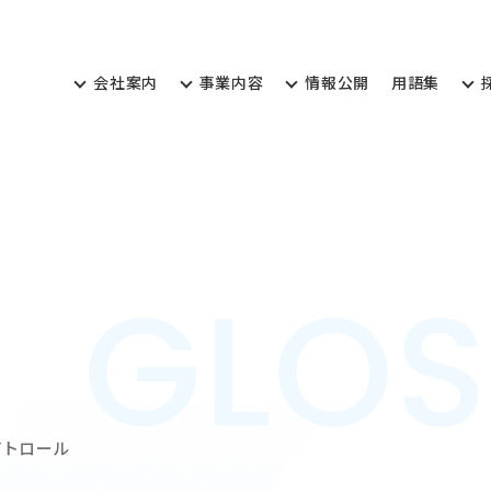
会
社
案
内
事
業
内
容
情
報
公
開
用
語
集
会
社
案
内
事
業
内
容
情
報
公
開
用
語
集
トロール