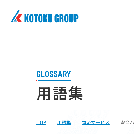
株式会社興徳クリーナー
GLOSSARY
用語集
TOP
用語集
物流サービス
安全パ