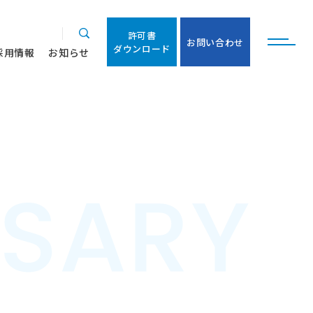
許
可
書
お
問
い
合
わ
せ
ダ
ウ
ン
ロ
ー
ド
許
可
書
採
用
情
報
お
知
ら
せ
お
問
い
合
わ
せ
ダ
ウ
ン
ロ
ー
ド
採
用
情
報
お
知
ら
せ