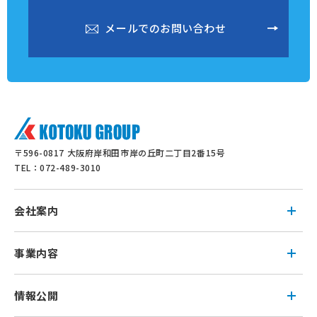
メ
ー
ル
で
の
お
問
い
合
わ
せ
メ
ー
ル
で
の
お
問
い
合
わ
せ
〒596-0817 大阪府岸和田市岸の丘町二丁目2番15号
TEL：072-489-3010
会社案内
事業内容
情報公開