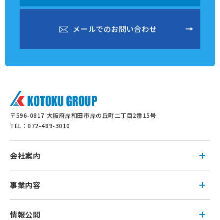
メ
ー
ル
で
の
お
問
い
合
わ
せ
メ
ー
ル
で
の
お
問
い
合
わ
せ
〒596-0817 大阪府岸和田市岸の丘町二丁目2番15号
TEL：072-489-3010
会社案内
事業内容
情報公開