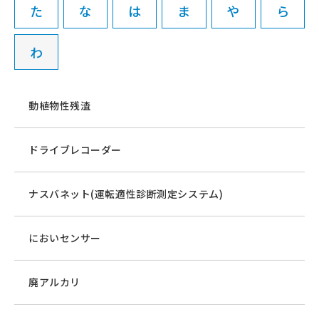
た
な
は
ま
や
ら
わ
動植物性残渣
ドライブレコーダー
ナスバネット(運転適性診断測定システム)
においセンサー
廃アルカリ