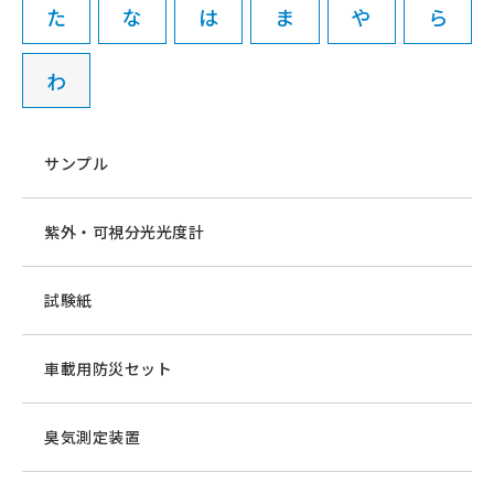
た
な
は
ま
や
ら
わ
サンプル
紫外・可視分光光度計
試験紙
車載用防災セット
臭気測定装置