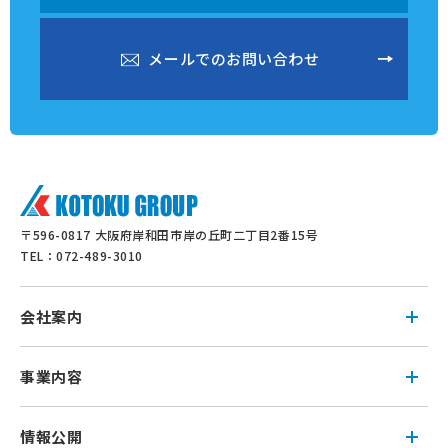
メ
ー
ル
で
の
お
問
い
合
わ
せ
メ
ー
ル
で
の
お
問
い
合
わ
せ
〒596-0817 大阪府岸和田市岸の丘町二丁目2番15号
TEL：072-489-3010
会社案内
事業内容
情報公開